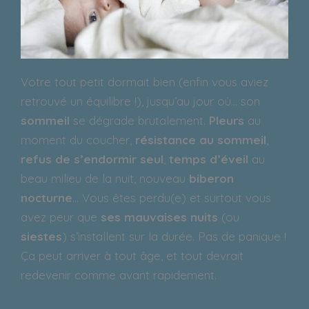
Votre tout petit dormait bien (enfin vous aviez
retrouvé un équilibre !), jusqu’au jour où… son
sommeil
se dégrade brutalement.
Pleurs
au
moment du coucher,
résistance au sommeil
,
refus de s’endormir seul
,
temps d’éveil
au
beau milieu de la nuit, nouveau
biberon
nocturne
… Vous êtes perdu(e) et surtout vous
avez peur que
ses mauvaises nuits
(ou
siestes
) s’installent sur la durée. Pas de panique !
Ça peut arriver à tout âge, et tout devrait
redevenir comme avant rapidement.