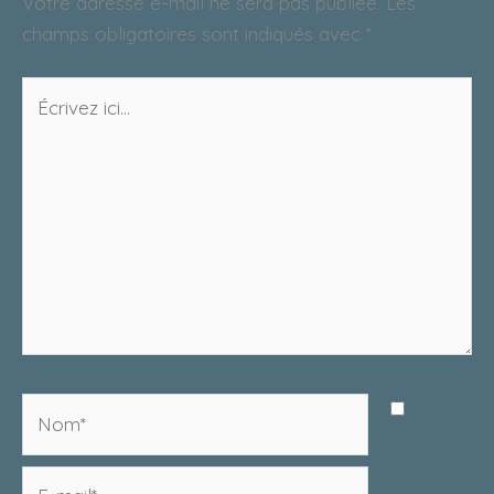
Votre adresse e-mail ne sera pas publiée.
Les
champs obligatoires sont indiqués avec
*
Écrivez
ici…
Nom*
E-