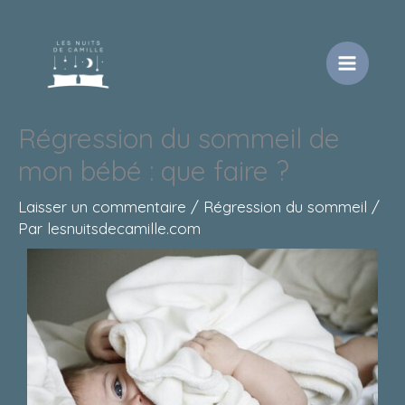
Aller
au
contenu
Régression du sommeil de
mon bébé : que faire ?
Laisser un commentaire
/
Régression du sommeil
/
Par
lesnuitsdecamille.com