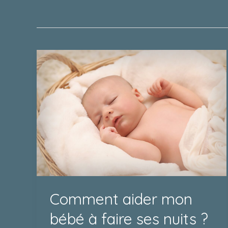
Comment
aider
mon
bébé
à
faire
ses
nuits
?
Comment aider mon
bébé à faire ses nuits ?