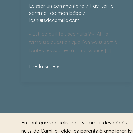
Laisser un commentaire
/
Faciliter le
sommeil de mon bébé
/
lesnuitsdecamille.com
« Est-ce qu’il fait ses nuits ? » Ah la
fameuse question que l’on vous sert à
toutes les sauces à la naissance […]
Lire la suite »
En tant que spécialiste du sommeil des bébés et
nuits de Camille" aide les parents à améliorer l